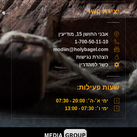
יצירת קשר:
אבני החושן 15, מודיעין
1-700-50-11-10
modiin@holybagel.com
הצהרת נגישות
כשר למהדרין
שעות פעילות:
ימי א׳-ה׳: 20:00 - 07:30
ימי ו׳: 07:30 - 13:00