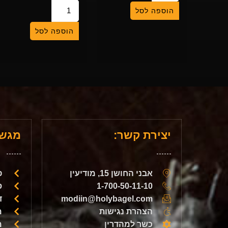
הוספה לסל
הוספה לסל
יצירת קשר:
מגשי
אבני החושן 15, מודיעין
פ
1-700-50-11-10
ס
modiin@holybagel.com
ד
הצהרת נגישות
מ
כשר למהדרין
מ