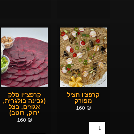
קרפצ'ו חציל
קרפצ'יו סלק
מפורק
(גבינה בולגרית,
אגוזים, בצל
160
₪
ירוק, רוטב)
160
₪