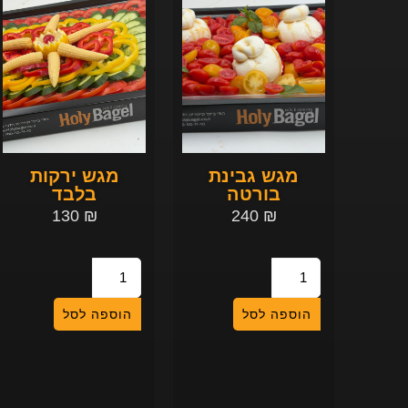
מגש גבינת
מגש ירקות
בורטה
בלבד
130
₪
240
₪
הוספה לסל
הוספה לסל