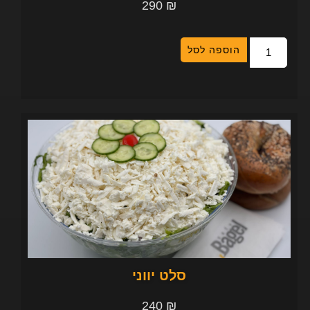
290
₪
הוספה לסל
סלט יווני
240
₪