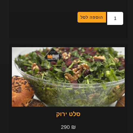
הוספה לסל
סלט ירוק
290
₪