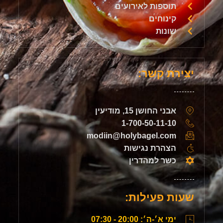
תוספות לאירועים
קינוחים
שונות
יצירת קשר:
אבני החושן 15, מודיעין
1-700-50-11-10
modiin@holybagel.com
הצהרת נגישות
כשר למהדרין
שעות פעילות:
ימי א׳-ה׳: 20:00 - 07:30