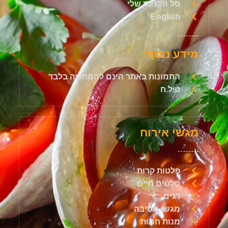
סל הקניות שלי
English
מידע נוסף:
התמונות באתר הינם להמחשה בלבד
ט.ל.ח
מגשי אירוח
פלטות קרות
סלטים חיים
דגים
מגשי מסיבה
מנות חמות