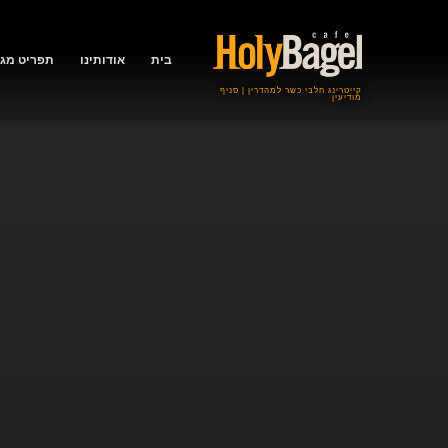
בית
אודותינו
תפריט מגש
קייטרינג חלבי כשר למהדרין | סניף
מודיעין