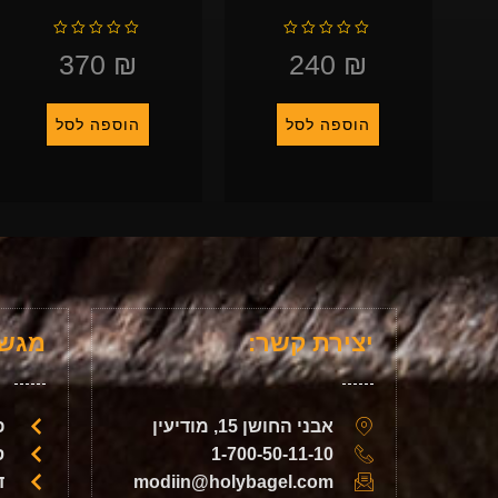
ד
ד
ו
ו
ר
ר
370
₪
240
₪
ג
ג
0
0
מ
מ
ת
ת
ו
ו
ך
ך
5
5
הוספה לסל
הוספה לסל
יצירת קשר:
מגשי
אבני החושן 15, מודיעין
פ
1-700-50-11-10
ס
modiin@holybagel.com
ד