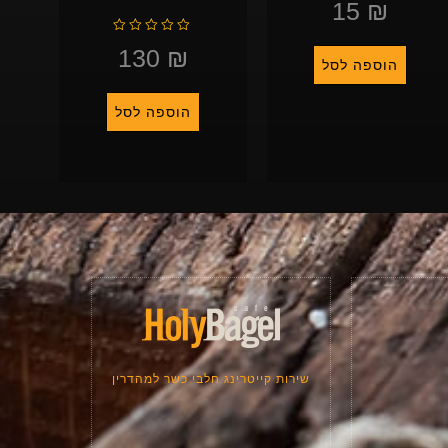
15
₪
ג
0
מ
ת
ד
ו
ו
ך
ר
130
₪
5
ג
0
הוספה לסל
מ
ת
ו
ך
5
הוספה לסל
שירות קייטרינג חלבי כשר למהדרין