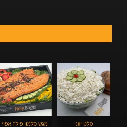
סלט יווני
מגש סלמון פילה אפוי