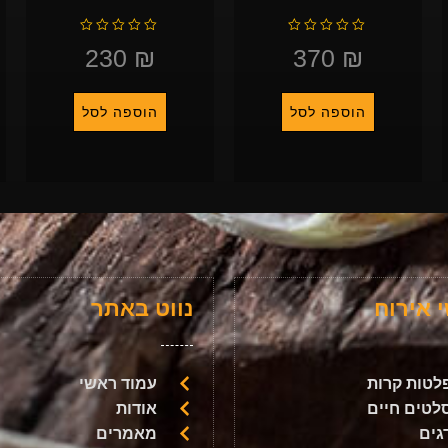
ד
ד
ו
ו
ר
ר
230
₪
370
₪
ג
ג
0
0
מ
מ
ת
ת
ו
ו
ך
ך
5
5
הוספה לסל
הוספה לסל
 אירוח
נווט באתר
לטות קרות
עמוד ראשי
לטים חיים
אודות
גים
מאמרים