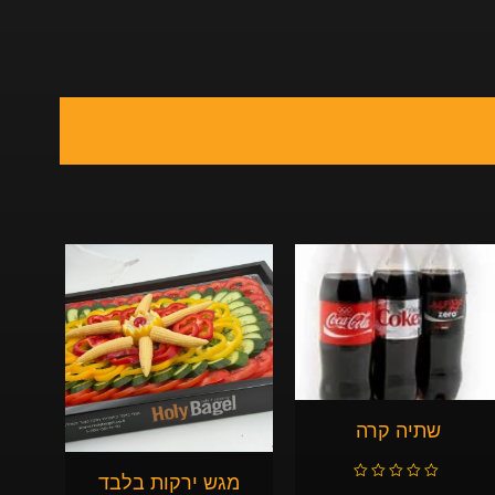
שתיה קרה
מגש ירקות בלבד
ד
ו
ר