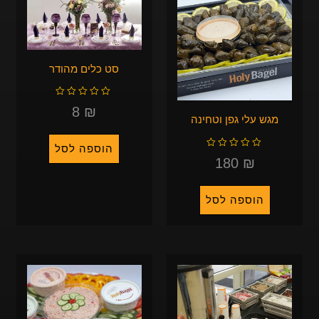
סט כלים מהודר
ד
ו
ר
8
₪
ג
מגש עלי גפן וטחינה
0
מ
ת
ו
ך
5
הוספה לסל
ד
ו
ר
180
₪
ג
0
מ
ת
ו
ך
5
הוספה לסל