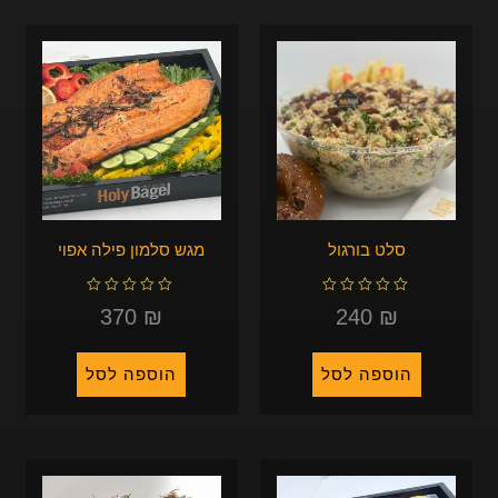
סלט בורגול
מגש סלמון פילה אפוי
ד
ד
ו
ו
ר
ר
370
₪
240
₪
ג
ג
0
0
מ
מ
ת
ת
ו
ו
ך
ך
5
5
הוספה לסל
הוספה לסל