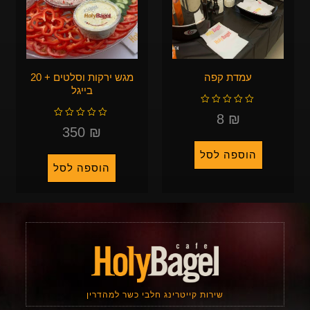
עמדת קפה
מגש ירקות וסלטים + 20
בייגל
ד
ו
ר
8
₪
ד
ג
ו
0
ר
350
₪
מ
ג
ת
0
ו
מ
ך
ת
5
ו
הוספה לסל
ך
5
הוספה לסל
שירות קייטרינג חלבי כשר למהדרין