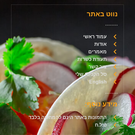
נווט באתר
עמוד ראשי
אודות
מאמרים
תעודת כשרות
צור קשר
סל הקניות שלי
English
מידע נוסף:
התמונות באתר הינם להמחשה בלבד
ט.ל.ח