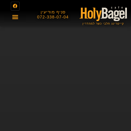
סניף מודיעין
072-338-07-04
קייטרינג חלבי כשר למהדרין
About us
תפריט מגשי אירוח
תפריט בית הקפה
תעודת כשרות