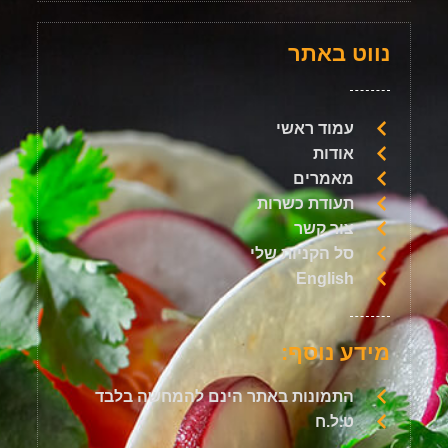
נווט באתר
עמוד ראשי
אודות
מאמרים
תעודת כשרות
צור קשר
סל הקניות שלי
English
מידע נוסף:
התמונות באתר הינם להמחשה בלבד
ט.ל.ח