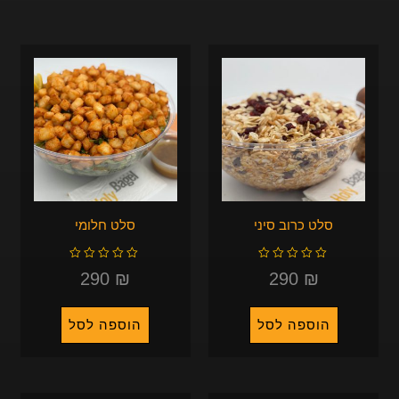
סלט כרוב סיני
סלט חלומי
ד
ד
ו
ו
ר
ר
290
₪
290
₪
ג
ג
0
0
מ
מ
ת
ת
ו
ו
ך
ך
5
5
הוספה לסל
הוספה לסל