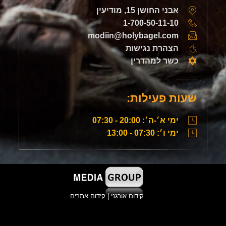
אבני החושן 15, מודיעין
1-700-50-11-10
modiin@holybagel.com
הצהרת נגישות
כשר למהדרין
שעות פעילות:
ימי א׳-ה׳: 20:00 - 07:30
ימי ו׳: 07:30 - 13:00
קידום אורגני
|
קידום אתרים