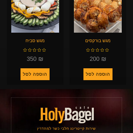
מגש בורקסים
מגש סביח
ד
ד
ו
ו
ר
ר
350
₪
200
₪
ג
ג
0
0
מ
מ
ת
ת
ו
ו
ך
ך
5
5
הוספה לסל
הוספה לסל
שירות קייטרינג חלבי כשר למהדרין