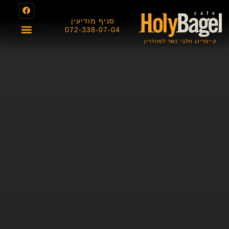
סניף מודיעין
072-338-07-04
קייטרינג חלבי כשר למהדרין
About us
תפריט מגשי אירוח
תפריט בית הקפה
תעודת כשרות