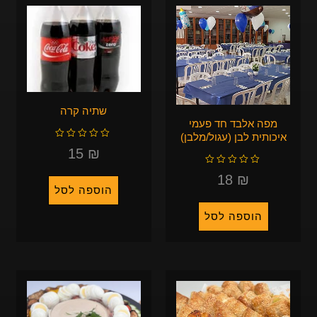
שתיה קרה
מפה אלבד חד פעמי
איכותית לבן (עגול/מלבן)
ד
ו
ר
15
₪
ג
0
מ
ד
ת
ו
ו
ר
18
₪
ך
ג
5
0
הוספה לסל
מ
ת
ו
ך
5
הוספה לסל