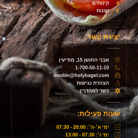
קינוחים
שונות
יצירת קשר:
אבני החושן 15, מודיעין
1-700-50-11-10
modiin@holybagel.com
הצהרת נגישות
כשר למהדרין
שעות פעילות:
ימי א׳-ה׳: 20:00 - 07:30
ימי ו׳: 07:30 - 13:00