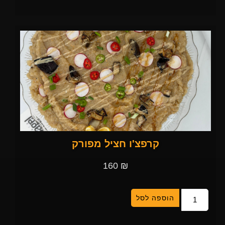
קרפצ'ו חציל מפורק
160
₪
הוספה לסל