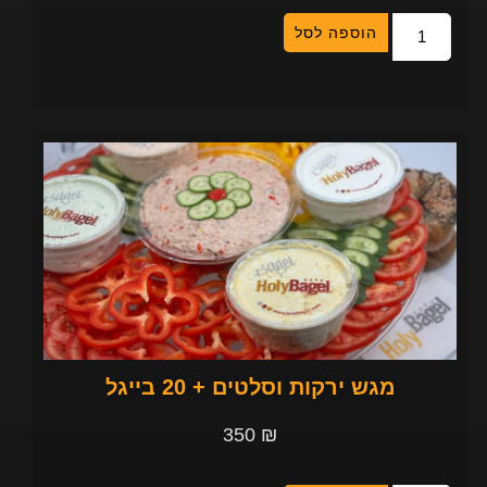
הוספה לסל
מגש ירקות וסלטים + 20 בייגל
350
₪