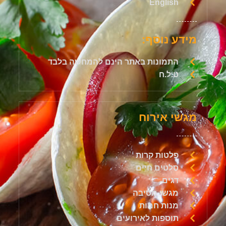
English
מידע נוסף:
התמונות באתר הינם להמחשה בלבד
ט.ל.ח
מגשי אירוח
פלטות קרות
סלטים חיים
דגים
מגשי מסיבה
מנות חמות
תוספות לאירועים