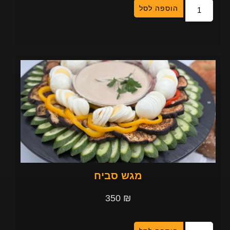
הוספה לסל
מגש סביח
350
₪