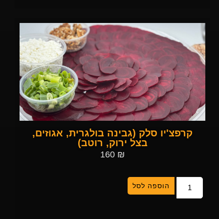
קרפצ'יו סלק (גבינה בולגרית, אגוזים,
בצל ירוק, רוטב)
160
₪
הוספה לסל