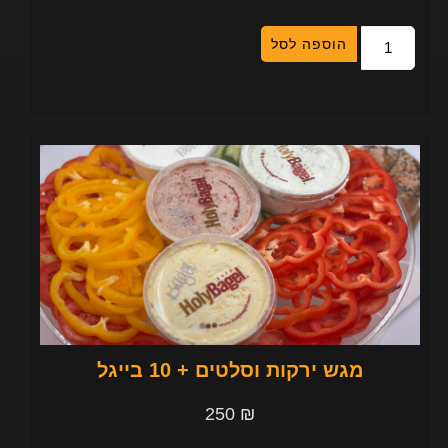
הוספה לסל
מגש ירקות וסלטים + 10 בייגל
250
₪