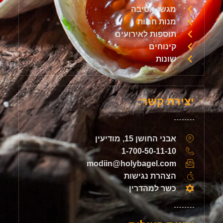
מגשי מסיבה
מנות חמות
תוספות לאירועים
קינוחים
שונות
יצירת קשר:
אבני החושן 15, מודיעין
1-700-50-11-10
modiin@holybagel.com
הצהרת נגישות
כשר למהדרין