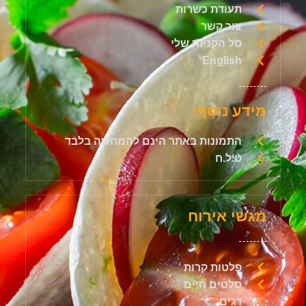
תעודת כשרות
צור קשר
סל הקניות שלי
English
מידע נוסף:
התמונות באתר הינם להמחשה בלבד
ט.ל.ח
מגשי אירוח
פלטות קרות
סלטים חיים
דגים