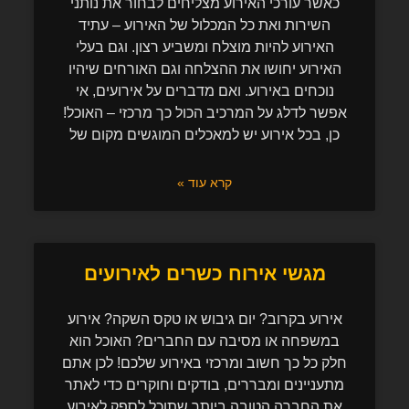
כאשר עורכי האירוע מצליחים לבחור את נותני
השירות ואת כל המכלול של האירוע – עתיד
האירוע להיות מוצלח ומשביע רצון. וגם בעלי
האירוע יחושו את ההצלחה וגם האורחים שיהיו
נוכחים באירוע. ואם מדברים על אירועים, אי
אפשר לדלג על המרכיב הכול כך מרכזי – האוכל!
כן, בכל אירוע יש למאכלים המוגשים מקום של
קרא עוד »
מגשי אירוח כשרים לאירועים
אירוע בקרוב? יום גיבוש או טקס השקה? אירוע
במשפחה או מסיבה עם החברים? האוכל הוא
חלק כל כך חשוב ומרכזי באירוע שלכם! לכן אתם
מתעניינים ומבררים, בודקים וחוקרים כדי לאתר
את החברה הטובה ביותר שתוכל לספק לאירוע