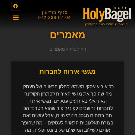
סניף מודיעין
072-338-07-04
קייטרינג חלבי כשר למהדרין
About us
תפריט מגשי אירוח
תפריט בית הקפה
תעודת כשרות
מאמרים
דף הבית
»
מאמרים
מגשי אירוח לחברות
כל אירוע עסקי משמש כחלון הראווה של העסק-
מה שהופך את מגשי האירוח לפתרון הקולינרי
האידיאלי באירועים עסקיים. מגשי אירוח
לחברות נחשבים לפינגר פוד שהוא הטרנד הכי
חם בתחום הגסטרונומי היום, אבל עושים זאת
בצורה האלגנטית הראויה לעסקים – מה שהופך
אותם לשילוב המושלם של ביזנס ופלז'ר. מה