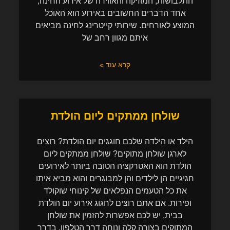
התלבושות, המוזיקה והאווירה של אירוע החינה,
אחד הדברים החשובים באירוע הוא האוכל
המוצע לאורחים. שירותי קייטרינג לחינה מביאים
איתם מגוון רחב של
קרא עוד »
שולחן ממתקים ליום הולדת
הילד או הילדה שלכם חוגגים יום הולדת? רוצים
לארגן שולחן מתוקים? שולחן ממתקים ליום
הולדת הוא האטרקציה הטובה ביותר לאירועים
חגיגיים הן לילדים והן למבוגרים והוא מביא איתו
את כל הטעמים הנפלאים של קינוחי שוקולד
ופירות. אם אתם רוצים לחגוג אירוע יום הולדת
בבית, יש לכם אפשרות להזמין את שולחן
המתוקים בצורה קלה ונוחה דרך הטלפון. בדרך