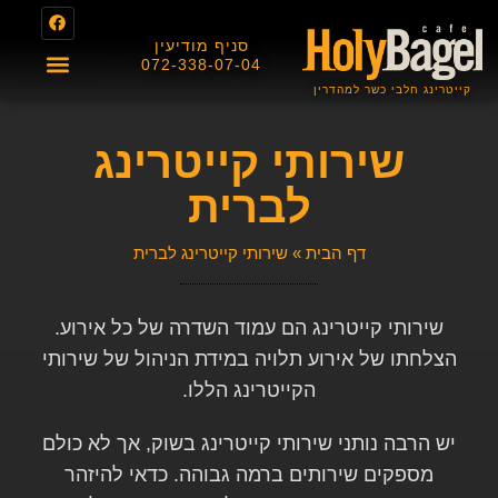
סניף מודיעין
072-338-07-04
קייטרינג חלבי כשר למהדרין
About us
תפריט מגשי אירוח
תפריט בית הקפה
תעודת כשרות
שירותי קייטרינג
לברית
דף הבית
»
שירותי קייטרינג לברית
שירותי קייטרינג הם עמוד השדרה של כל אירוע.
הצלחתו של אירוע תלויה במידת הניהול של שירותי
הקייטרינג הללו.
יש הרבה נותני שירותי קייטרינג בשוק, אך לא כולם
מספקים שירותים ברמה גבוהה. כדאי להיזהר