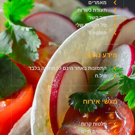
מאמרים
תעודת כשרות
צור קשר
סל הקניות שלי
English
מידע נוסף:
התמונות באתר הינם להמחשה בלבד
ט.ל.ח
מגשי אירוח
פלטות קרות
סלטים חיים