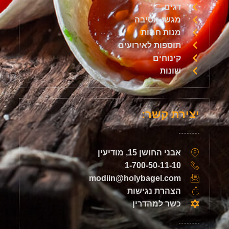
דגים
מגשי מסיבה
מנות חמות
תוספות לאירועים
קינוחים
שונות
יצירת קשר:
אבני החושן 15, מודיעין
1-700-50-11-10
modiin@holybagel.com
הצהרת נגישות
כשר למהדרין