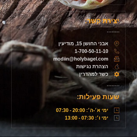
יצירת קשר:
אבני החושן 15, מודיעין
1-700-50-11-10
modiin@holybagel.com
הצהרת נגישות
כשר למהדרין
שעות פעילות:
ימי א׳-ה׳: 20:00 - 07:30
ימי ו׳: 07:30 - 13:00