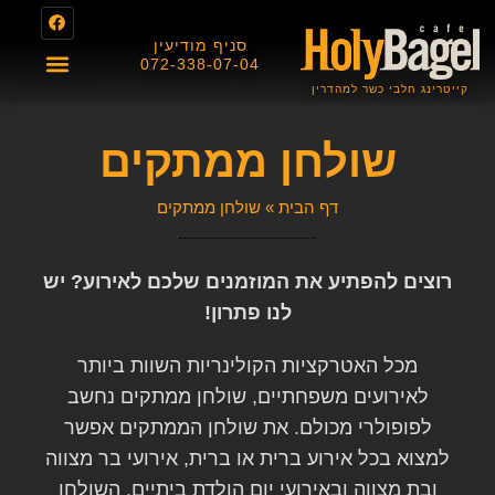
סניף מודיעין
072-338-07-04
קייטרינג חלבי כשר למהדרין
About us
תפריט מגשי אירוח
תפריט בית הקפה
תעודת כשרות
שולחן ממתקים
דף הבית
»
שולחן ממתקים
רוצים להפתיע את המוזמנים שלכם לאירוע? יש
לנו פתרון!
מכל האטרקציות הקולינריות השוות ביותר
לאירועים משפחתיים, שולחן ממתקים נחשב
לפופולרי מכולם. את שולחן הממתקים אפשר
למצוא בכל אירוע ברית או ברית, אירועי בר מצווה
ובת מצווה ובאירועי יום הולדת ביתיים. השולחן