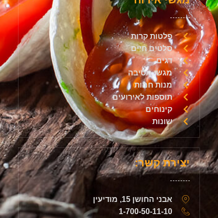
פלטות קרות
סלטים חיים
דגים
מגשי מסיבה
מנות חמות
תוספות לאירועים
קינוחים
שונות
יצירת קשר:
אבני החושן 15, מודיעין
1-700-50-11-10