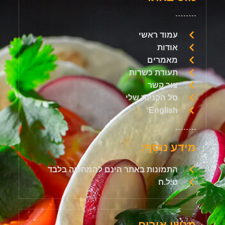
עמוד ראשי
אודות
מאמרים
תעודת כשרות
צור קשר
סל הקניות שלי
English
מידע נוסף:
התמונות באתר הינם להמחשה בלבד
ט.ל.ח
מגשי אירוח