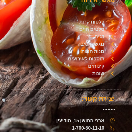
פלטות קרות
סלטים חיים
דגים
מגשי מסיבה
מנות חמות
תוספות לאירועים
קינוחים
שונות
יצירת קשר:
אבני החושן 15, מודיעין
1-700-50-11-10