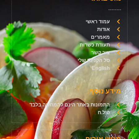
עמוד ראשי
אודות
מאמרים
תעודת כשרות
צור קשר
סל הקניות שלי
English
מידע נוסף:
התמונות באתר הינם להמחשה בלבד
ט.ל.ח
מגשי אירוח