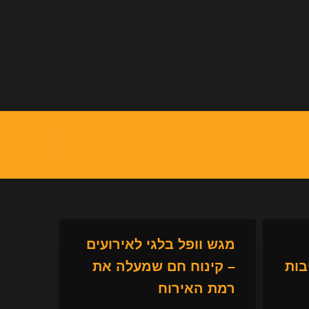
מגש וופל בלגי לאירועים
בות
– קינוח חם שמעלה את
רמת האירוח