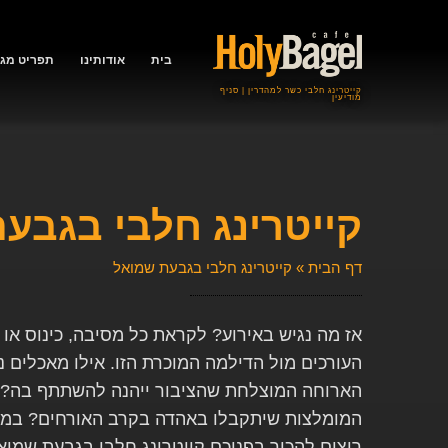
בית
אודותינו
תפריט מגש
קייטרינג חלבי כשר למהדרין | סניף
מודיעין
קייטרינג חלבי בגבע
דף הבית
»
קייטרינג חלבי בגבעת שמואל
אז מה נגיש באירוע? לקראת כל מסיבה, כינוס או א
העורכים מול הדילמה המוכרת הזו. אילו מאכלים נ
הארוחה המוצלחת שהציבור ייהנה להשתתף בה? 
המומלצות שיתקבלו באהדה בקרב האורחים? במא
רוצים להכיר בפניכם קייטרינג חלבי בגבעת שמוא