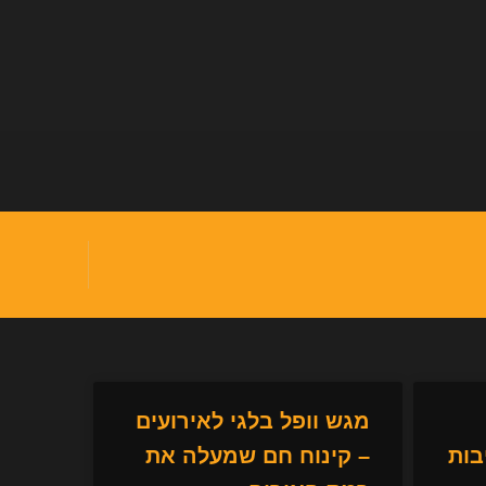
מגש וופל בלגי לאירועים
בות
– קינוח חם שמעלה את