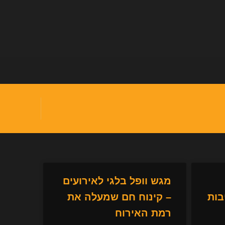
מגש וופל בלגי לאירועים
בות
– קינוח חם שמעלה את
רמת האירוח